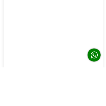
Apartamento térreo, 01 dormitório
Ipanema
1 Quarto
1 Banheiros
3 Hóspedes
A partir de R$ 115,50 por noite
Detalhes